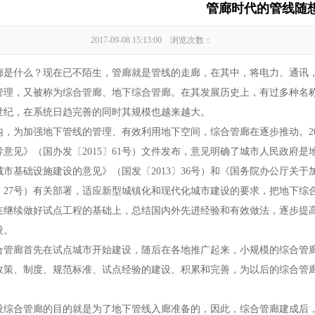
管廊时代的管线随
2017-09-08 15:13:00 浏览次数：
什么？现在已不陌生，管廊就是管线的走廊，在其中，将电力、通讯，
管理，又被称为综合管廊、地下综合管廊。在其发展历史上，有过多种名
世纪，在系统日趋完善的同时其规模也越来越大。
为加强地下管线的管理、有效利用地下空间，综合管廊在逐步推动。20
导意见》（国办发〔2015〕61号）文件发布，意见明确了城市人民政府
城市基础设施建设的意见》（国发〔2013〕36号）和《国务院办公厅关
14〕27号）有关部署，适应新型城镇化和现代化城市建设的要求，把地下
在继续做好试点工程的基础上，总结国内外先进经验和有效做法，逐步提
设。
廊首先在试点城市开始建设，随后在各地推广起来，小规模的综合管廊
政策、制度、规范标准、试点经验的建设、积累和完善，为以后的综合管
合管廊的目的就是为了地下管线入廊准备的，因此，综合管廊建成后，