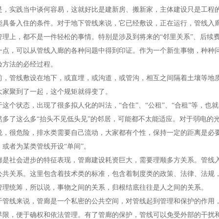
是，实践当中谈何容易，这就好比是建新房、搬新家，主体建设只是工程
能具备入住的条件。对于地下管线来说，它已经敷设，正在运行，管线入
管理上，都不是一件轻松的事情。特别是涉及到将来的“邻里关系”、后续
，可以从管线入廊的各种问题中得到印证。作为一个新生事物，种种问
验方法的必经过程。
管线敷设在地下，或直埋，或沟道，或管沟，相互之间隔着土壤等地质
大家聚到了一起，这个规矩就得变了。
个状态，出现了很多拟人化的叫法，“合住”、“公租”、“合租”等，也就是
然多了这么多“抬头不见低头见”的邻居，可能都不太能适应。对于弱电的
说，很危险，排水类需要自己流动，大家都有个性，保持一定的距离是必
，或者为某类管线开设“单间”。
社会进步的特征表现，管廊建设耗资巨大，需要理顺多方关系。管线入
公共关系。这里包含着技术类的标准，包含着制度类的政策、法律、法规
管理统筹，所以说，事物之间的关系，归根结底往往是人之间的关系。
线来说，管廊是一个私密的公共空间，对管线起到管理和保护的作用，
界限，便于确权和依法管理。有了管廊的保护，管线可以免受外部的干扰