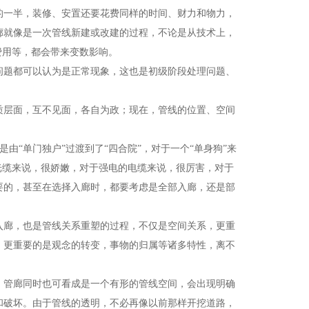
的一半，装修、安置还要花费同样的时间、财力和物力，
廊就像是一次管线新建或改建的过程，不论是从技术上，
费用等，都会带来变数影响。
题都可以认为是正常现象，这也是初级阶段处理问题、
层面，互不见面，各自为政；现在，管线的位置、空间
由“单门独户”过渡到了“四合院”，对于一个“单身狗”来
光缆来说，很娇嫩，对于强电的电缆来说，很厉害，对于
要的，甚至在选择入廊时，都要考虑是全部入廊，还是部
廊，也是管线关系重塑的过程，不仅是空间关系，更重
，更重要的是观念的转变，事物的归属等诸多特性，离不
管廊同时也可看成是一个有形的管线空间，会出现明确
和破坏。由于管线的透明，不必再像以前那样开挖道路，