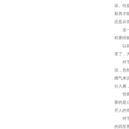
设。但
新房才
还是从
这一点
积累经
以前，
变了，
对于这
说，忽
燃气来
分入廊
管廊是
要的是
开人的
对于管
的四至