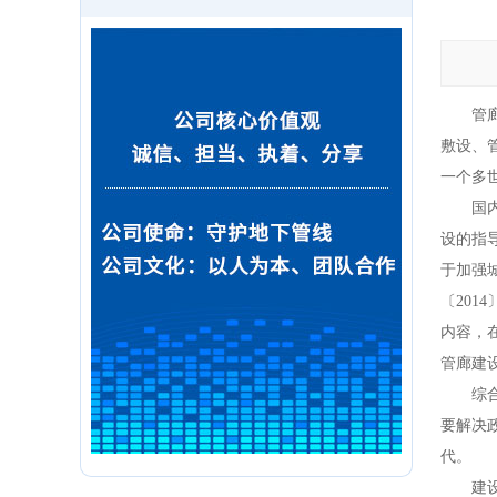
管廊是
敷设、
一个多
国内，
设的指
于加强
〔20
内容，
管廊建
综合管
要解决
代。
建设综