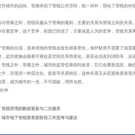
提升城市的品味。管廊承担了管线公共空间，统一对外，弱化了管线的外
管廊之间，管线应服从于管廊的规则，主要的关系为管线之间的关系。
存在着竞争，这个竞争，前面已经说了，主要就是人为的竞争，管线关系
。
廊的出现，原来埋地的管线会发生很多变化，保护材质不需要了或需要
整，监控措施会随着可视化及空间共享而变化，甚至会涉及到消防等，这
。管线之外，管廊之外，城市的监管也将得到改变，它们会重新适应、融
之中，呈现另一种层次化、嵌套等关系特征，这种关系又从宏观角度表现
接受，成为城市的一员，不可或缺，理所当然。
王向坤
：
管线管理的数据更新与二次建库
：
城市地下管线普查新阶段工作思考与建议