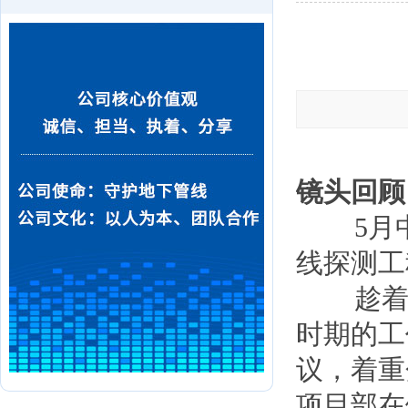
镜头回顾
5月中
线探测工
趁着喝
时期的工
议，着重
项目部在