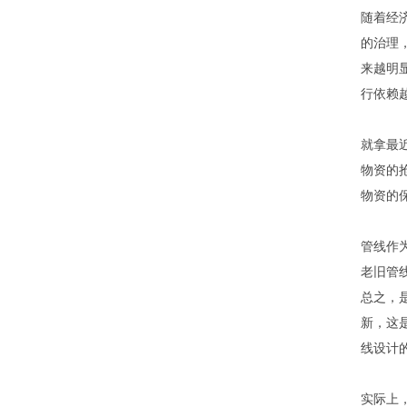
随着经
的治理
来越明
行依赖
就拿最
物资的
物资的
管线作
老旧管
总之，
新，这
线设计
实际上