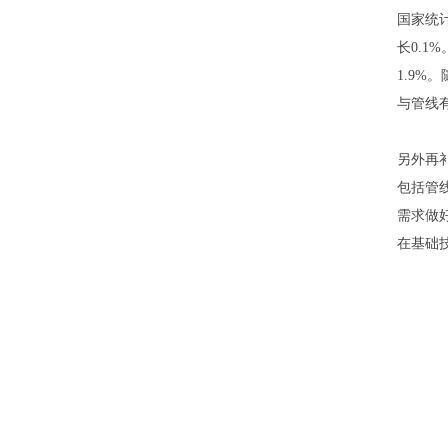
国家统计
长0.1
1.9
与管线
另外再
包括管
需求做
在基础