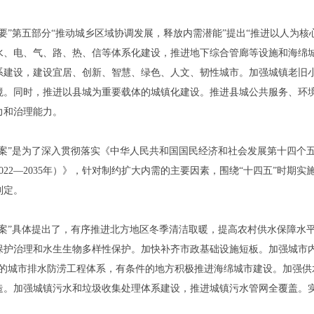
纲要”第五部分“推动城乡区域协调发展，释放内需潜能”提出“推进以人为
水、电、气、路、热、信等体系化建设，推进地下综合管廊等设施和海绵
系建设，建设宜居、创新、智慧、绿色、人文、韧性城市。加强城镇老旧
境。同时，推进以县城为重要载体的城镇化建设。推进县城公共服务、环
力和治理能力。
方案”是为了深入贯彻落实《中华人民共和国国民经济和社会发展第十四个五
2022—2035年）》，针对制约扩大内需的主要因素，围绕“十四五”时
制定。
方案”具体提出了，有序推进北方地区冬季清洁取暖，提高农村供水保障水
保护治理和水生生物多样性保护。加快补齐市政基础设施短板。加强城市
”的城市排水防涝工程体系，有条件的地方积极推进海绵城市建设。加强
造。加强城镇污水和垃圾收集处理体系建设，推进城镇污水管网全覆盖。