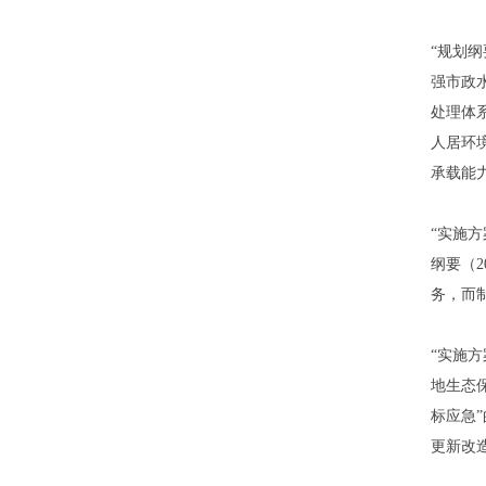
“规划
强市政
处理体
人居环
承载能
“实施
纲要（
务，而
“实施
地生态
标应急
更新改