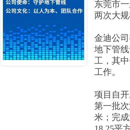
东莞市一
两次大规
金迪公司
地下管线
工，其中
工作。
项目自开
第一批次测
米；完成
18.2