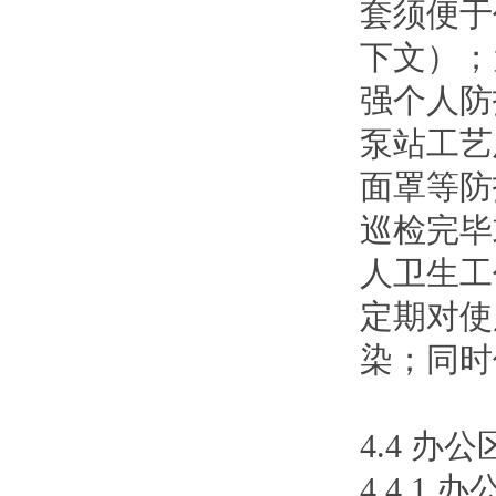
套须便于
下文）；
强个人防
泵站工艺
面罩等防
巡检完毕
人卫生工
定期对使
染；同时
4.4 办
4.4.1 