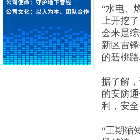
“水电、
上开挖了
会来是综
新区雷锋
的碧桃路
据了解，
的安防通
利，安全
“工期缩