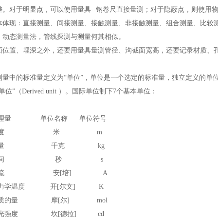
差。对于明显点，可以使用量具--钢卷尺直接量测；对于隐蔽点，则使用
体体现：直接测量、间接测量、接触测量、非接触测量、组合测量、比较
、动态测量法，管线探测与测量何其相似。
置、埋深之外，还要用量具量测管径、沟截面宽高，还要记录材质、孔根
的标准量定义为“单位”，单位是一个选定的标准量，独立定义的单位称“基本
单位”（Derived unit ）。国际单位制下7个基本单位：
量 单位名称 单位符号
度 米 m
量 千克 kg
间 秒 s
流 安[培] A
学温度 开[尔文] K
的量 摩[尔] mol
强度 坎[德拉] cd