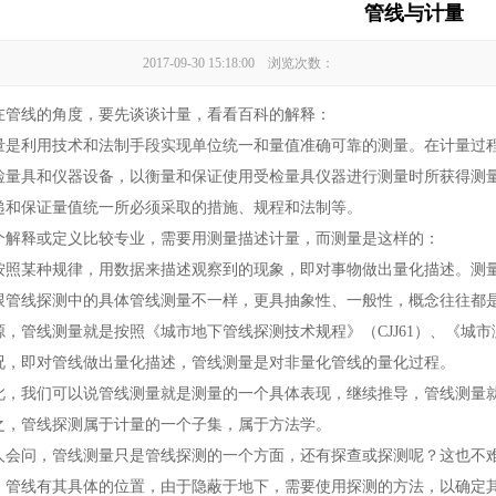
管线与计量
2017-09-30 15:18:00 浏览次数：
线的角度，要先谈谈计量，看看百科的解释：
利用技术和法制手段实现单位统一和量值准确可靠的测量。在计量过程
检量具和仪器设备，以衡量和保证使用受检量具仪器进行测量时所获得测
递和保证量值统一所必须采取的措施、规程和法制等。
释或定义比较专业，需要用测量描述计量，而测量是这样的：
按照某种规律，用数据来描述观察到的现象，即对事物做出量化描述。测
线探测中的具体管线测量不一样，更具抽象性、一般性，概念往往都是
源，管线测量就是按照《城市地下管线探测技术规程》（CJJ61）、《城市测
况，即对管线做出量化描述，管线测量是对非量化管线的量化过程。
我们可以说管线测量就是测量的一个具体表现，继续推导，管线测量就
之，管线探测属于计量的一个子集，属于方法学。
问，管线测量只是管线探测的一个方面，还有探查或探测呢？这也不难
。管线有其具体的位置，由于隐蔽于地下，需要使用探测的方法，以确定