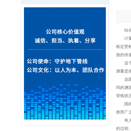
站在管
计量是
检定受
值的传
这个解
测量是
这跟管
同的渊
管线状
因此，
推而广
有人会
的过程