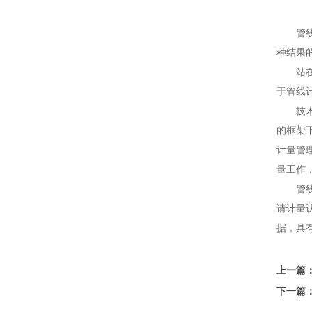
管线探测
种结果
站在计
于管线
技术之
的框架
计量管
量工作
管线探
请计量
据，具
上一篇
下一篇