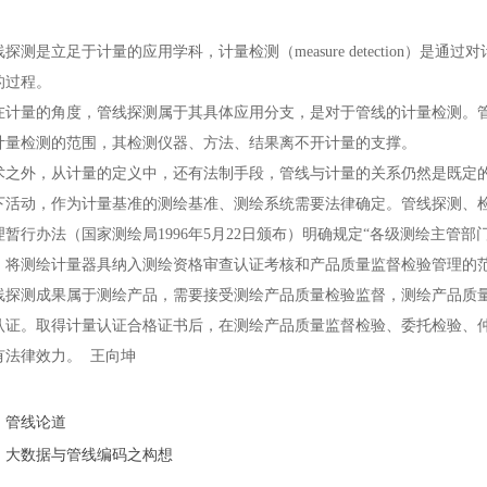
是立足于计量的应用学科，计量检测（measure detection）是
的过程。
量的角度，管线探测属于其具体应用分支，是对于管线的计量检测。管
计量检测的范围，其检测仪器、方法、结果离不开计量的支撑。
外，从计量的定义中，还有法制手段，管线与计量的关系仍然是既定的
下活动，作为计量基准的测绘基准、测绘系统需要法律确定。管线探测、
理暂行办法（国家测绘局1996年5月22日颁布）明确规定“各级测绘主管
，将测绘计量器具纳入测绘资格审查认证考核和产品质量监督检验管理的范
测成果属于测绘产品，需要接受测绘产品质量检验监督，测绘产品质量
认证。取得计量认证合格证书后，在测绘产品质量监督检验、委托检验、
有法律效力。 王向坤
：
管线论道
：
大数据与管线编码之构想