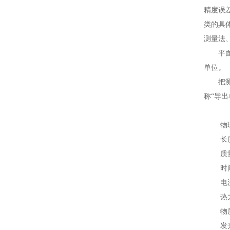
精度误
类的具
测量法
平面位
单位。
把测量中
称“导出
物理
长
质
时
电
热力
物质
发光