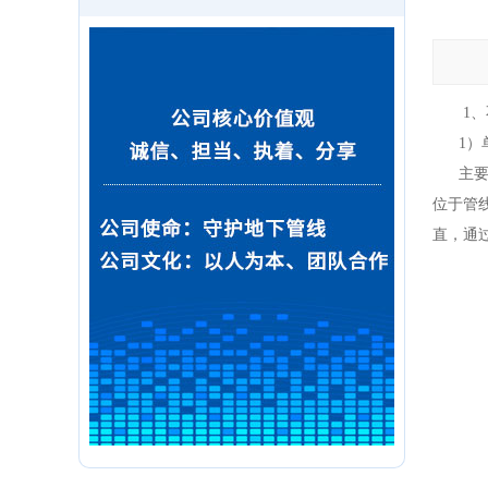
1、不
1）单
主要接
位于管
直，通
图1单