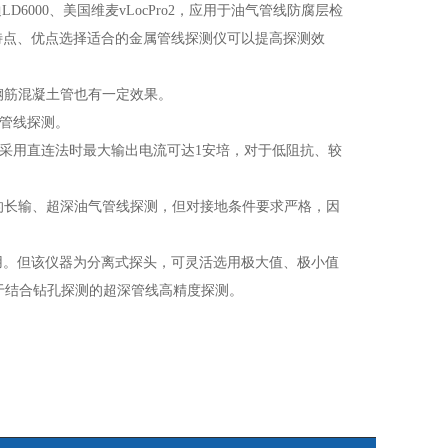
6000、美国维麦vLocPro2，应用于油气管线防腐层检
测仪特点、优点选择适合的金属管线探测仪可以提高探测效
钢筋混凝土管也有一定效果。
般管线探测。
，在采用直连法时最大输出电流可达1安培，对于低阻抗、较
的长输、超深油气管线探测，但对接地条件要求严格，因
使用。但该仪器为分离式探头，可灵活选用极大值、极小值
用于结合钻孔探测的超深管线高精度探测。