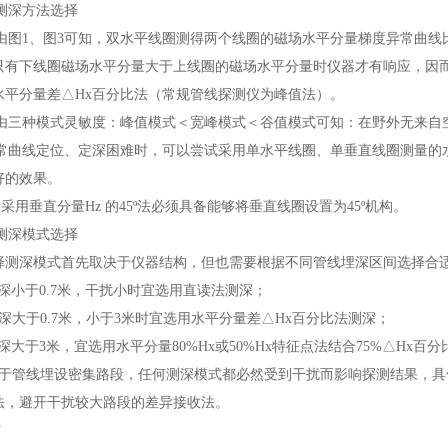
深方法选择
图1、图3可知，双水平线圈测得两个线圈的磁场水平分量梯度异常曲线
只有下线圈磁场水平分量大于上线圈的磁场水平分量时仪器才有响应，因
水平分量差△Hx百分比法（常规管线探测仪为峰值法）。
三种模式灵敏度：峰值模式＜宽峰模式＜谷值模式可知：在野外无来自
异常曲线定位、定深困难时，可以尝试采用单水平线圈、单垂直线圈测量的水平
好的效果。
垂直分量Hz 的45º法必须具备能够将垂直线圈设置为45º机构。
深模式选择
择测深模式首先取决于仪器结构，但也需要根据不同管线埋深区间选择合
深小于0.7米，干扰小时宜选用直读法测深；
深大于0.7米，小于3米时宜选用水平分量差△Hx百分比法测深；
大于3米，宜选用水平分量80%Hx或50%Hx特征点法结合75%△Hx
于管线埋设密集路段，任何测深模式都必然受到干扰而影响探测结果，具
法，避开干扰较大路段的差异接收法。
结