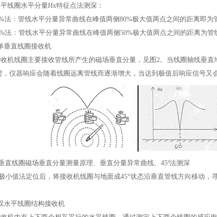
线圈水平分量Hx特征点法测深：
0%法：管线水平分量异常曲线在峰值两侧80%极大值两点之间的距离即为
0%法：管线水平分量异常曲线在峰值两侧50%极大值两点之间的距离为管
垂直线圈接收机
机线圈主要接收管线所产生的磁场垂直分量，见图2。当线圈轴线垂直
时，仪器响应会随着线圈远离管线而逐渐增大，当达到极值后响应信号又
垂直线圈磁场垂直分量测量原理、垂直分量异常曲线、45º法测深
极小值法定位后，将接收机线圈与地面成45°状态沿垂直管线方向移动，
水平线圈结构接收机