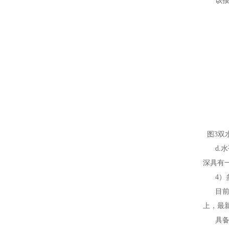
该接收
图3双
d.水
深具有
4）多
目前常
上，最
具备双