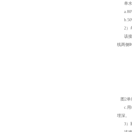
单水平
a.8
b.5
2）单
该接收
线两侧
图2单
c.用
埋深。
3）双