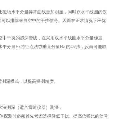
比磁场水平分量异常曲线更加明显，同时双水平线圈的仪
而可以排除来自空中的干扰信号。因而在正常情况下应优
空中干扰的超深管线，在采用双水平线圈水平分量梯度
分量Hx特征点法或垂直分量Hz 的45º法，反而可能取
适测深模式，以提高探测精度。
百分比法测深（适合雷迪仪器）测深；
体探测时必须首先考虑选择降低干扰、提高信噪比的信号