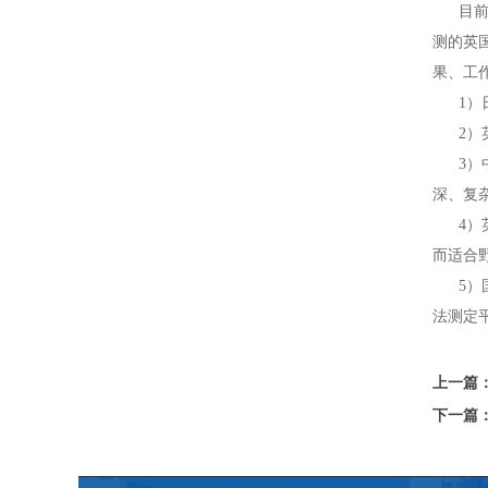
目前国内
测的英
果、工
1）日
2）英
3）中国
深、复
4）英
而适合
5）国
法测定
上一篇
下一篇