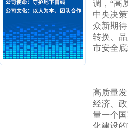
调，“高
中央决策
众新期待
转换、品
市安全底
高质量发
经济、政
量一个国
化建设的