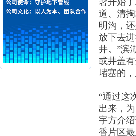
暑开始了
道、清掏
明沟，还
放下去进
井。”滨
或井盖有
堵塞的，
“通过这
出来，为
宇方介绍
香片区最